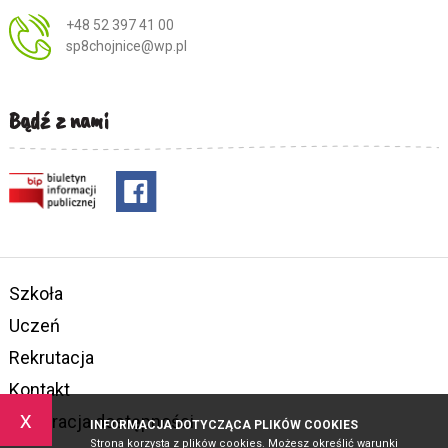
+48 52 397 41 00
sp8chojnice@wp.pl
Bądź z nami
Szkoła
Uczeń
Rekrutacja
Kontakt
x
Deklaracja dostępności
INFORMACJA DOTYCZĄCA PLIKÓW COOKIES
Strona korzysta z plików cookies. Możesz określić warunki