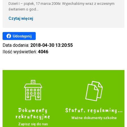
Dzień I – piątek, 17 marca 2006r. Wyjechaliśmy wraz z wczesnym
świtaniem o god...
Czytaj więcej
Udostępnij
Data dodania:
2018-04-30 13:20:55
Ilość wyświetleń:
4046
Dokumenty
Statut, regulaminy...
rekrutacyjne
Ważne dokumenty szkolne
Zapisz się do nas