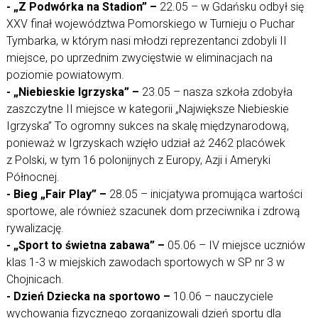
- „Z Podwórka na Stadion” –
22.05 – w Gdańsku odbył się
XXV finał województwa Pomorskiego w Turnieju o Puchar
Tymbarka, w którym nasi młodzi reprezentanci zdobyli II
miejsce, po uprzednim zwycięstwie w eliminacjach na
poziomie powiatowym.
- „Niebieskie Igrzyska” –
23.05 – nasza szkoła zdobyła
zaszczytne II miejsce w kategorii „Największe Niebieskie
Igrzyska” To ogromny sukces na skalę międzynarodową,
ponieważ w Igrzyskach wzięło udział aż 2462 placówek
z Polski, w tym 16 polonijnych z Europy, Azji i Ameryki
Północnej.
- Bieg „Fair Play” –
28.05 – inicjatywa promująca wartości
sportowe, ale również szacunek dom przeciwnika i zdrową
rywalizację.
- „Sport to świetna zabawa” –
05.06 – IV miejsce uczniów
klas 1-3 w miejskich zawodach sportowych w SP nr 3 w
Chojnicach.
- Dzień Dziecka na sportowo –
10.06 – nauczyciele
wychowania fizycznego zorganizowali dzień sportu dla