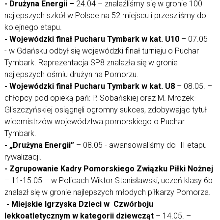
- Drużyna Energii –
24.04 – znaleźliśmy się w gronie 100
najlepszych szkół w Polsce na 52 miejscu i przeszliśmy do
kolejnego etapu.
- Wojewódzki finał Pucharu Tymbark w kat. U10
– 07.05
- w Gdańsku odbył się wojewódzki finał turnieju o Puchar
Tymbark. Reprezentacja SP8 znalazła się w gronie
najlepszych ośmiu drużyn na Pomorzu.
- Wojewódzki finał Pucharu Tymbark w kat. U8
– 08.05. –
chłopcy pod opieką pań: P. Sobańskiej oraz M. Mrozek-
Gliszczyńskiej osiągnęli ogromny sukces, zdobywając tytuł
wicemistrzów województwa pomorskiego o Puchar
Tymbark.
- „Drużyna Energii”
– 08.05 - awansowaliśmy do III etapu
rywalizacji.
- Zgrupowanie Kadry Pomorskiego Związku Piłki Nożnej
– 11-15.05 – w Policach Wiktor Stanisławski, uczeń klasy 6b
znalazł się w gronie najlepszych młodych piłkarzy Pomorza.
- Miejskie Igrzyska Dzieci w Czwórboju
lekkoatletycznym w kategorii dziewcząt
– 14.05. –