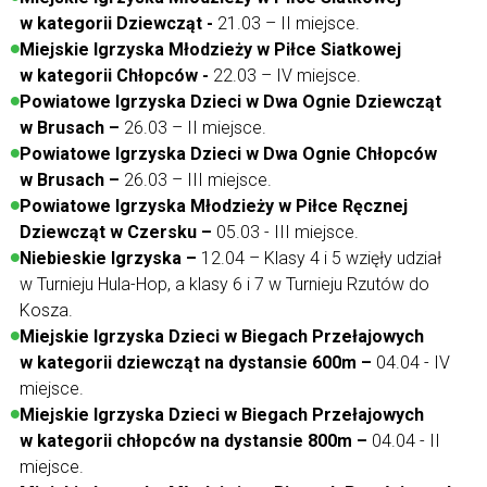
w kategorii Dziewcząt -
21.03 – II miejsce.
Miejskie Igrzyska Młodzieży w Piłce Siatkowej
w kategorii Chłopców -
22.03 – IV miejsce.
Powiatowe Igrzyska Dzieci w Dwa Ognie Dziewcząt
w Brusach –
26.03 – II miejsce.
Powiatowe Igrzyska Dzieci w Dwa Ognie Chłopców
w Brusach –
26.03 – III miejsce.
Powiatowe Igrzyska Młodzieży w Piłce Ręcznej
Dziewcząt w Czersku –
05.03 - III miejsce.
Niebieskie Igrzyska –
12.04 – Klasy 4 i 5 wzięły udział
w Turnieju Hula-Hop, a klasy 6 i 7 w Turnieju Rzutów do
Kosza.
Miejskie Igrzyska Dzieci w Biegach Przełajowych
w kategorii dziewcząt na dystansie 600m –
04.04 - IV
miejsce.
Miejskie Igrzyska Dzieci w Biegach Przełajowych
w kategorii chłopców na dystansie 800m –
04.04 - II
miejsce.