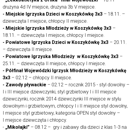
drużyna 4d IV miejsce, drużyna 3b V miejsce.
- Miejskie Igrzyska Dzieci w Koszykówkę 3x3
– 18.11. –
dziewczęta I miejsce, chłopcy II miejsce.
- Miejskie Igrzyska Młodzieży w Koszykówkę 3x3
–
18.11. – dziewczęta I miejsce, chłopcy I miejsce.
- Powiatowe Igrzyska Dzieci w Koszykówkę 3x3
– 20.11.
– dziewczęta II miejsce.
- Powiatowe Igrzyska Młodzieży w Koszykówkę 3x3
–
25.11. – dziewczęta II miejsce, chłopcy I miejsce.
- Półfinał Wojewódzki Igrzysk Młodzieży w Koszykówkę
3x3
– 02.12 – chłopcy II miejsce.
- Zawody pływackie
– 02.12 – rocznik 2015 - styl dowolny –
I i III miejsce dziewczynki, styl grzbietowy I i III miejsce
dziewczynki, rocznik 2014 dziewczynki III miejsce w stylu
dowolnym i grzbietowym, chłopcy I i II miejsce styl dowolny,
I miejsce styl grzbietowy, kategoria OPEN styl dowolny –
I miejsce dziewczęta i chłopcy.
-
„Mikołajki”
– 08.12 – gry i zabawy dla dzieci z klas 1-3 na