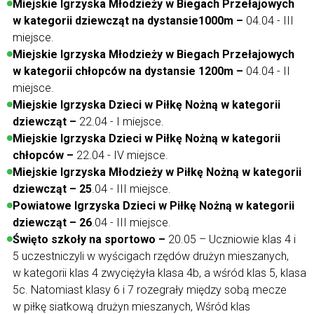
Miejskie Igrzyska Młodzieży w Biegach Przełajowych
w kategorii dziewcząt na dystansie1000m –
04.04 - III
miejsce.
Miejskie Igrzyska Młodzieży w Biegach Przełajowych
w kategorii chłopców na dystansie 1200m –
04.04 - II
miejsce.
Miejskie Igrzyska Dzieci w Piłkę Nożną w kategorii
dziewcząt –
22.04 - I miejsce.
Miejskie Igrzyska Dzieci w Piłkę Nożną w kategorii
chłopców –
22.04 - IV miejsce.
Miejskie Igrzyska Młodzieży w Piłkę Nożną w kategorii
dziewcząt – 25
.04 - III miejsce.
Powiatowe Igrzyska Dzieci w Piłkę Nożną w kategorii
dziewcząt – 26
.04 - III miejsce.
Święto szkoły na sportowo –
20.05 – Uczniowie klas 4 i
5 uczestniczyli w wyścigach rzędów drużyn mieszanych,
w kategorii klas 4 zwyciężyła klasa 4b, a wśród klas 5, klasa
5c. Natomiast klasy 6 i 7 rozegrały między sobą mecze
w piłkę siatkową drużyn mieszanych, Wśród klas