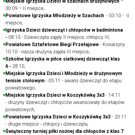
Miejskie Igrzyska Dzieci w szachach drużynowych
–
30.09 – II miejsce,
Powiatowe Igrzyska Młodzieży w Szachach
- 03.10 - II
miejsce,
Igrzyska Dzieci dziewcząt i chłopców w badmintona
-
08.10 - Dziewczęta zajęły II miejsce, chłopcy III,
Powiatowe Sztafetowe Biegi Przełajowe
- Konarzyny
10.10 - nasza drużyna zajęła III miejsce,
Szkolne Igrzyska w piłce siatkowej dziewcząt klas
6 -
28.10,
Miejskie Igrzyska Dzieci i Młodzieży w drużynowym
tenisie stołowym
- 05.11 - awans dziewcząt do etapu
powiatowego,
Miejskie Igrzyska Dzieci w Koszykówkę 3x3
- 14.11
- drużyny dziewcząt i chłopców awansowały do etapów
powiatowych,
Powiatowe Igrzyska Dzieci w Koszykówkę 3x3
- 20.11
- drugie miejsce - chłopcy i dziewczęta,
Świąteczny turniej piłki nożnej dla chłopców z klas 7