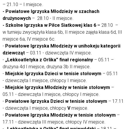
– 21.10 – I miejsce.
- Powiatowe Igrzyska Młodzieży w szachach
drużynowych
– 28.10 - II miejsce.
- Szkolne Igrzyska w Piłce Siatkowej klas 6 –
28.10 –
w turnieju zwyciężyła klasa 6b, II miejsce zajęła klasa 6d, III
miejsce 6a, IV miejsce 6c.
-
Powiatowe Igrzyska Młodzieży w unihokeju kategorii
dziewcząt
– 03.11 - dziewczęta IV miejsce.
-
„Lekkoatletyka z Orlika” finał regionalny
– 05.11 –
drużyna 4d I miejsce, drużyna 3b II miejsce.
-
Miejskie Igrzyska Dzieci w tenisie stołowym
– 05.11
- dziewczęta I miejsce, chłopcy I miejsce.
-
Miejskie Igrzyska Młodzieży w tenisie stołowym
–
05.11 - dziewczęta I miejsce, chłopcy I miejsce.
-
Powiatowe Igrzyska Dzieci w tenisie stołowym
– 17.11
- dziewczęta I miejsce, chłopcy
V
miejsce.
-
Powiatowe Igrzyska Młodzieży w tenisie stołowym
–
17.11 - dziewczęta III miejsce, chłopcy IV miejsce.
-
„Lekkoatletyka z Orlika” finał wojewódzki
– 18.11 –