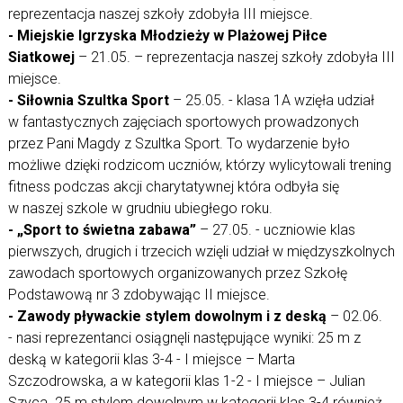
reprezentacja naszej szkoły zdobyła III miejsce.
- Miejskie Igrzyska Młodzieży w Plażowej Piłce
Siatkowej
– 21.05. – reprezentacja naszej szkoły zdobyła III
miejsce.
- Siłownia Szultka Sport
– 25.05. - klasa 1A wzięła udział
w fantastycznych zajęciach sportowych prowadzonych
przez Pani Magdy z Szultka Sport. To wydarzenie było
możliwe dzięki rodzicom uczniów, którzy wylicytowali trening
fitness podczas akcji charytatywnej która odbyła się
w naszej szkole w grudniu ubiegłego roku.
- „Sport to świetna zabawa”
– 27.05. - uczniowie klas
pierwszych, drugich i trzecich wzięli udział w międzyszkolnych
zawodach sportowych organizowanych przez Szkołę
Podstawową nr 3 zdobywając II miejsce.
- Zawody pływackie stylem dowolnym i z deską
– 02.06.
- nasi reprezentanci osiągnęli następujące wyniki: 25 m z
deską w kategorii klas 3-4 - I miejsce – Marta
Szczodrowska, a w kategorii klas 1-2 - I miejsce – Julian
Szyca. 25 m stylem dowolnym w kategorii klas 3-4 również