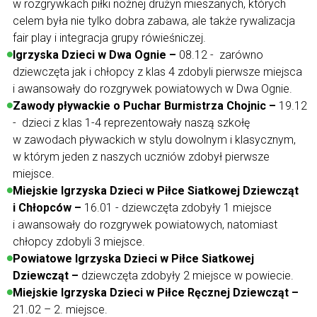
w rozgrywkach piłki nożnej drużyn mieszanych, których
celem była nie tylko dobra zabawa, ale także rywalizacja
fair play i integracja grupy rówieśniczej.
Igrzyska Dzieci w Dwa Ognie –
08.12 -
zarówno
dziewczęta jak i chłopcy z klas 4 zdobyli pierwsze miejsca
i awansowały do rozgrywek powiatowych w Dwa Ognie.
Zawody pływackie o Puchar Burmistrza Chojnic –
19.12
-
dzieci z klas 1-4 reprezentowały naszą szkołę
w zawodach pływackich w stylu dowolnym i klasycznym,
w którym jeden z naszych uczniów zdobył pierwsze
miejsce.
Miejskie Igrzyska Dzieci w Piłce Siatkowej Dziewcząt
i Chłopców –
16.01 - dziewczęta zdobyły 1 miejsce
i awansowały do rozgrywek powiatowych, natomiast
chłopcy zdobyli 3 miejsce.
Powiatowe Igrzyska Dzieci w Piłce Siatkowej
Dziewcząt –
dziewczęta zdobyły 2 miejsce w powiecie.
Miejskie Igrzyska Dzieci w Piłce Ręcznej Dziewcząt –
21.02 – 2. miejsce.