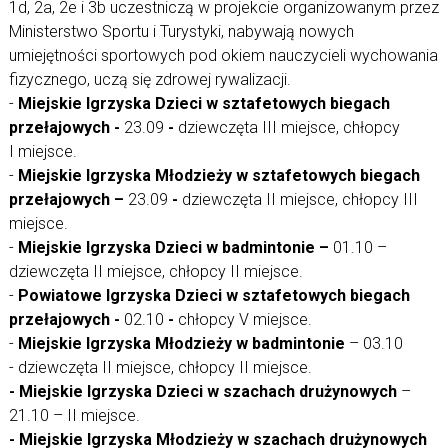
1d, 2a, 2e i 3b uczestniczą w projekcie organizowanym przez
Ministerstwo Sportu i Turystyki, nabywają nowych
umiejętności sportowych pod okiem nauczycieli wychowania
fizycznego, uczą się zdrowej rywalizacji.
-
Miejskie Igrzyska Dzieci w sztafetowych biegach
przełajowych -
23.09
-
dziewczęta III miejsce, chłopcy
I miejsce.
-
Miejskie Igrzyska Młodzieży w sztafetowych biegach
przełajowych –
23.09
-
dziewczęta II miejsce, chłopcy III
miejsce.
-
Miejskie Igrzyska Dzieci w badmintonie –
01.10 –
dziewczęta II miejsce, chłopcy II miejsce.
-
Powiatowe Igrzyska Dzieci w sztafetowych biegach
przełajowych -
02.10
-
chłopcy V miejsce.
-
Miejskie Igrzyska Młodzieży w badmintonie
– 03.10
- dziewczęta II miejsce, chłopcy II miejsce.
- Miejskie Igrzyska Dzieci w szachach drużynowych
–
21.10 – II miejsce.
- Miejskie Igrzyska Młodzieży w szachach drużynowych