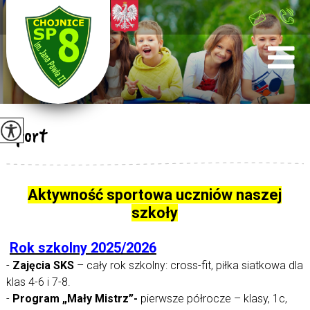
+48 52 397 41
00
Sport
Aktywność sportowa uczniów naszej
szkoły
Rok szkolny 2025/2026
-
Zajęcia SKS
– cały rok szkolny: cross-fit, piłka siatkowa dla
klas 4-6 i 7-8.
-
Program „Mały Mistrz”-
pierwsze półrocze – klasy, 1c,