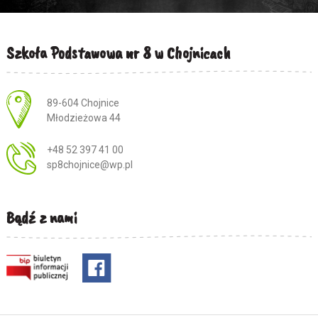
Szkoła Podstawowa nr 8 w Chojnicach
Adres pocztowy:
89-604 Chojnice
Młodzieżowa 44
+48 52 397 41 00
sp8chojnice@wp.pl
Bądź z nami