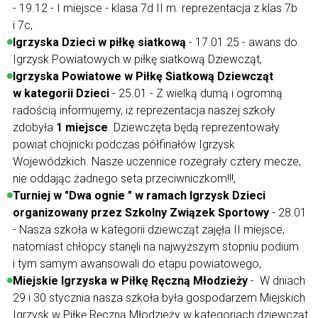
- 19.12 - I miejsce - klasa 7d II m. reprezentacja z klas 7b
i 7c,
Igrzyska Dzieci w piłkę siatkową
- 17.01.25 - awans do
Igrzysk Powiatowych w piłkę siatkową Dziewcząt,
Igrzyska Powiatowe w Piłkę Siatkową Dziewcząt
w kategorii Dzieci
- 25.01 - Z wielką dumą i ogromną
radością informujemy, iż reprezentacja naszej szkoły
zdobyła
1 miejsce
. Dziewczęta będą reprezentowały
powiat chojnicki podczas półfinałów Igrzysk
Wojewódzkich. Nasze uczennice rozegrały cztery mecze,
nie oddając żadnego seta przeciwniczkom!!!,
Turniej w "Dwa ognie " w ramach Igrzysk Dzieci
organizowany przez Szkolny Związek Sportowy
- 28.01
- Nasza szkoła w kategorii dziewcząt zajęła II miejsce,
natomiast chłopcy stanęli na najwyższym stopniu podium
i tym samym awansowali do etapu powiatowego,
Miejskie Igrzyska w Piłkę Ręczną Młodzieży
- W dniach
29 i 30 stycznia nasza szkoła była gospodarzem Miejskich
Igrzysk w Piłkę Ręczną Młodzieży w kategoriach dziewcząt