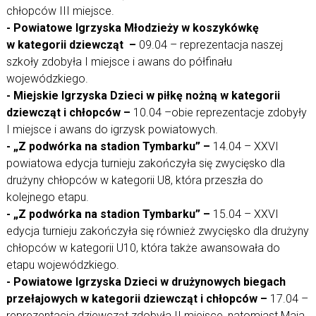
chłopców III miejsce.
- Powiatowe Igrzyska Młodzieży w koszykówkę
w kategorii dziewcząt –
09.04 – reprezentacja naszej
szkoły zdobyła I miejsce i awans do półfinału
wojewódzkiego.
- Miejskie Igrzyska Dzieci w piłkę nożną w kategorii
dziewcząt i chłopców –
10.04 –obie reprezentacje zdobyły
I miejsce i awans do igrzysk powiatowych.
- „Z podwórka na stadion Tymbarku” –
14.04 – XXVI
powiatowa edycja turnieju zakończyła się zwycięsko dla
drużyny chłopców w kategorii U8, która przeszła do
kolejnego etapu.
- „Z podwórka na stadion Tymbarku” –
15.04 – XXVI
edycja turnieju zakończyła się również zwycięsko dla drużyny
chłopców w kategorii U10, która także awansowała do
etapu wojewódzkiego.
- Powiatowe Igrzyska Dzieci w drużynowych biegach
przełajowych w kategorii dziewcząt i chłopców –
17.04 –
reprezentacja dziewcząt zdobyła II miejsce, natomiast Maja