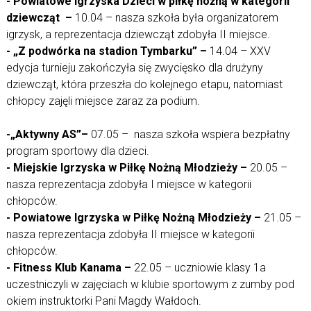
- Powiatowe Igrzyska Dzieci w piłkę nożną w kategorii
dziewcząt –
10.04 – nasza szkoła była organizatorem
igrzysk, a reprezentacja dziewcząt zdobyła II miejsce.
- „Z podwórka na stadion Tymbarku” –
14.04 – XXV
edycja turnieju zakończyła się zwycięsko dla drużyny
dziewcząt, która przeszła do kolejnego etapu, natomiast
chłopcy zajęli miejsce zaraz za podium.
-„Aktywny AS”–
07.05 – nasza szkoła wspiera bezpłatny
program sportowy dla dzieci.
- Miejskie Igrzyska w Piłkę Nożną Młodzieży –
20.05 –
nasza reprezentacja zdobyła I miejsce w kategorii
chłopców.
- Powiatowe Igrzyska w Piłkę Nożną Młodzieży –
21.05 –
nasza reprezentacja zdobyła II miejsce w kategorii
chłopców.
- Fitness Klub Kanama –
22.05 – uczniowie klasy 1a
uczestniczyli w zajęciach w klubie sportowym z zumby pod
okiem instruktorki Pani Magdy Wałdoch.