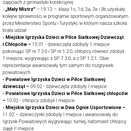
zajęciach z gimnastyki korekcyjnej.
-
„Mały Mistrz”
– 19.12 – klasy 1c, 1d, 2a, 2e i 3b uzyskały
kolejne sprawności w programie sportowym organizowanym
przez Ministerstwo Sportu i Turystyki, w którym nasza szkoła
brała udział.
Miejskie Igrzyska Dzieci w Piłce Siatkowej Dziewcząt
-
i Chłopców –
15.01 - dziewczęta zdobyły 1 miejsce
pokonując SP nr 7 2:0 i SP nr 1 2:0, chłopcy również zdobyli
1 miejsce, wygrywając z SP 7 2:0, a z SP 1 2:1. Obie
reprezentacje awansowały tym samym do rozgrywek
powiatowych.
- Powiatowe Igrzyska Dzieci w Piłce Siatkowej
dziewcząt –
09.02 - dziewczęta zdobyły I miejsce.
- Powiatowe Igrzyska Dzieci w Piłce Siatkowej chłopców
–
10.02 - chłopcy zdobyli I miejsce.
- Miejskie Igrzyska Dzieci w Dwa Ognie Usportowione –
11.02 – dziewczynki zdobyły I miejsce i awansowały do
Igrzysk Powiatowych wygrywając turniej, natomiast chłopcy
zajęli II miejsce.