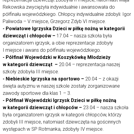
Rekowska zwyciężyła indywidualnie i awansowała do
półfinału wojewódzkiego. Chłopcy indywidualnie zdobyli: Igor
Paliwoda – V miejsce, Grzegorz Zdyb VI miejsce.
- Powiatowe Igrzyska Dzieci w piłkę nożną w kategorii
dziewcząt i chłopców –
17.04 – nasza szkoła była
organizatorem igrzysk, a obie reprezentacje zdobyły
I miejsce i awans do półfinału wojewódzkiego.
- Półfinał Wojewódzki w Koszykówkę Młodzieży
w kategorii dziewcząt –
20.04 – reprezentacja naszej
szkoły zdobyła III miejsce.
- Niebieskie Igrzyska na sportowo –
20.04 – z okazji
święta autyzmu w naszej szkole zostały zorganizowane
zawody sportowe dla klas 1 – 3.
- Półfinał Wojewódzki Igrzysk Dzieci w piłkę nożną
w kategorii dziewcząt i chłopców –
23.04 – nasza szkoła
była organizatorem igrzysk w kategorii chłopców, którzy
zdobyli III miejsce, natomiast dziewczęta na gościnnych
występach w SP Rotmanka, zdobyły IV miejsce.