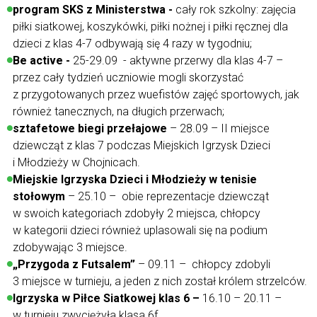
program SKS z Ministerstwa
-
cały rok szkolny: zajęcia
piłki siatkowej, koszykówki, piłki nożnej i piłki ręcznej dla
dzieci z klas 4-7 odbywają się 4 razy w tygodniu;
Be active -
25-29.09 - aktywne przerwy dla klas 4-7 –
przez cały tydzień uczniowie mogli skorzystać
z przygotowanych przez wuefistów zajęć sportowych, jak
również tanecznych, na długich przerwach;
sztafetowe biegi przełajowe
– 28.09 – II miejsce
dziewcząt z klas 7 podczas Miejskich Igrzysk Dzieci
i Młodzieży w Chojnicach.
Miejskie Igrzyska Dzieci i Młodzieży w tenisie
stołowym
– 25.10 – obie reprezentacje dziewcząt
w swoich kategoriach zdobyły 2 miejsca, chłopcy
w kategorii dzieci również uplasowali się na podium
zdobywając 3 miejsce.
„Przygoda z Futsalem”
– 09.11 – chłopcy zdobyli
3 miejsce w turnieju, a jeden z nich został królem strzelców.
Igrzyska w Piłce Siatkowej klas 6 –
16.10 – 20.11 –
w turnieju zwyciężyła klasa 6f.