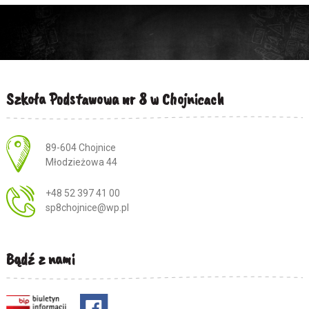
Szkoła Podstawowa nr 8 w Chojnicach
Adres pocztowy:
89-604 Chojnice
Młodzieżowa 44
+48 52 397 41 00
sp8chojnice@wp.pl
Bądź z nami