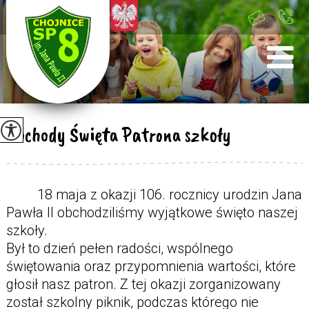
+48 52 397 41
00
Obchody Święta Patrona szkoły
18 maja z okazji 106. rocznicy urodzin Jana
Pawła II obchodziliśmy wyjątkowe święto naszej
szkoły.
Był to dzień pełen radości, wspólnego
świętowania oraz przypomnienia wartości, które
głosił nasz patron. Z tej okazji zorganizowany
został szkolny piknik, podczas którego nie